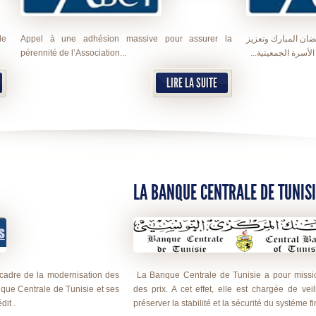
de
Appel à une adhésion massive pour assurer la
ضان المبارك وتعزيز
pérennité de l’Association...
ت الأسرة الجمعيتية
LIRE LA SUITE
LA BANQUE CENTRALE DE TUNISI
 cadre de la modernisation des
La Banque Centrale de Tunisie a pour mission
ue Centrale de Tunisie et ses
des prix. A cet effet, elle est chargée de vei
dit .
préserver la stabilité et la sécurité du systéme fin