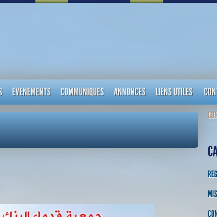
S
EVENEMENTS
COMMUNIQUES
ANNONCES
LIENS UTILES
CON
CON
C
RE
MIS
CON