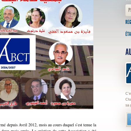
P
RE
ÉTA
AU
C’e
Clu
sa 
rmé depuis Avril 2012, mois au cours duquel s’est tenue la
e deux mois après. La création de cette Association a été