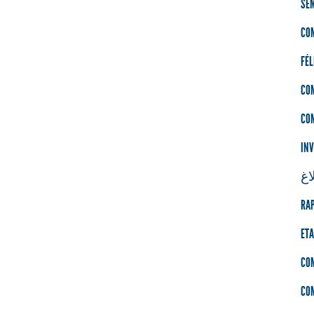
SÉM
CO
FÉL
CO
CO
INV
اغ
RAP
ETA
CO
CO