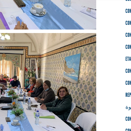
CO
CO
CO
CO
ETA
CON
CO
REP
ة
CO
CO