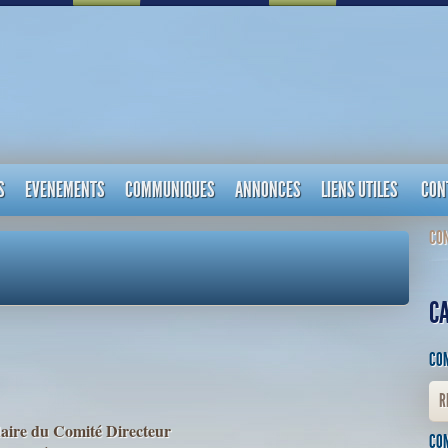
S
EVENEMENTS
COMMUNIQUES
ANNONCES
LIENS UTILES
CON
CON
C
CO
R
ire du Comité Directeur
CO