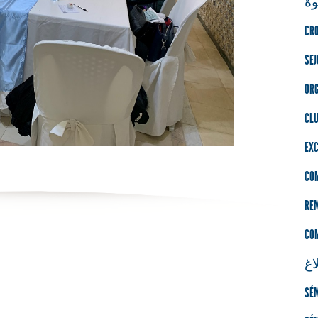
ة
CRO
SE
ORG
CL
EXC
CO
RE
CO
اغ
SÉM