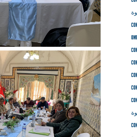
ة
CO
OM
CO
CO
CO
CO
CO
ة
CO