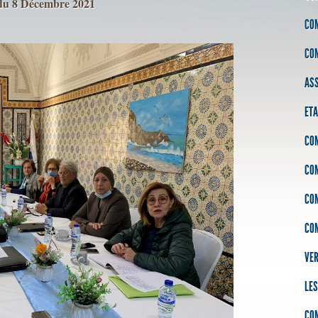
u 8 Décembre 2021
CO
CO
AS
ETA
COM
CO
CO
CO
VER
LES
CO