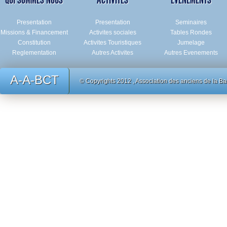
Presentation
Presentation
Seminaires
Missions & Financement
Activites sociales
Tables Rondes
Constitution
Activites Touristiques
Jumelage
Reglementation
Autres Activites
Autres Evenements
A-A-BCT
© Copyrights 2012 , Association des anciens de
la Ba