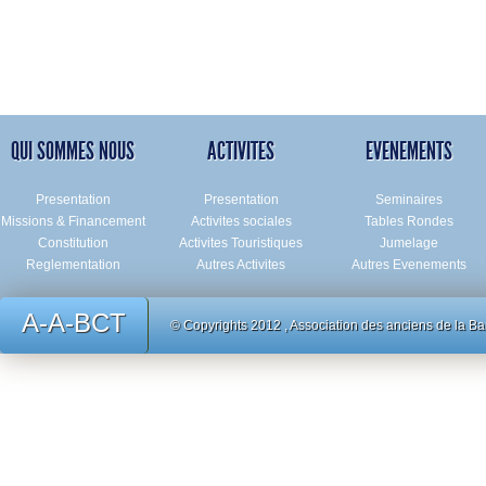
QUI SOMMES NOUS
ACTIVITES
EVENEMENTS
Presentation
Presentation
Seminaires
Missions & Financement
Activites sociales
Tables Rondes
Constitution
Activites Touristiques
Jumelage
Reglementation
Autres Activites
Autres Evenements
A-A-BCT
© Copyrights 2012 , Association des anciens de
la Ba