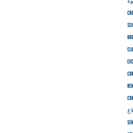
ة
CRO
SE
ORG
CL
EXC
CO
RE
CO
اغ
SÉM