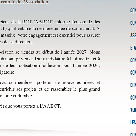
rennité de l’Association
CO
Anciens de la BCT (AABCT) informe l’ensemble des
CO
CT) qu’il entame la dernière année de son mandat. A
 massive, votre engagement est essentiel pour assurer
AS
ve de sa direction.
ETA
ciation se tiendra au début de l’année 2027. Nous
uhaitant présenter leur candidature à la direction et à
COM
er de leur cotisation d’adhésion pour l’année 2026,
igatoire.
CO
uveaux membres, porteurs de nouvelles idées et
CO
enrichir ses projets et de rassembler le plus grand
 forte et durable.
CO
érêt que vous portez à L’AABCT.
VER
LES
CO