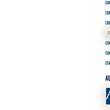
CON
CO
CO
C
CO
CO
ETA
AU