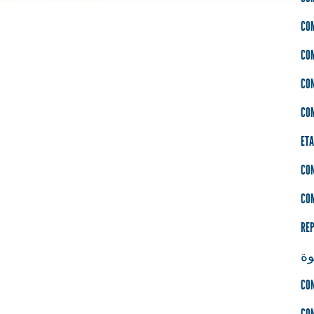
CO
CO
CO
CO
ETA
CON
CO
REP
ة
CO
CO