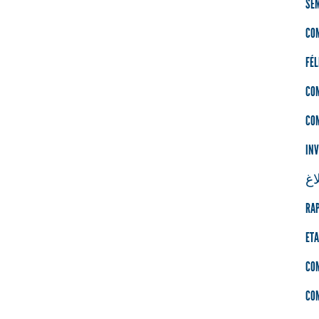
SÉM
CO
FÉL
CO
CO
INV
اغ
RAP
ETA
CO
CO