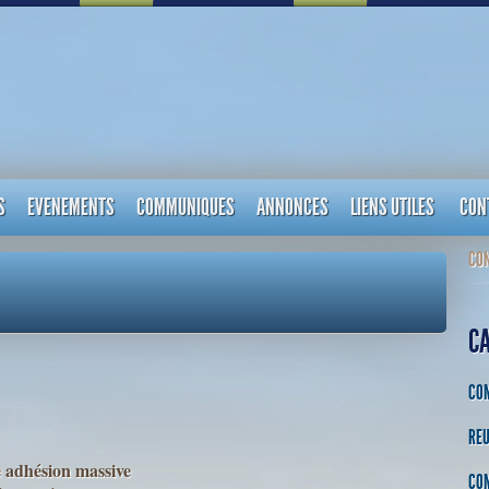
S
EVENEMENTS
COMMUNIQUES
ANNONCES
LIENS UTILES
CON
CON
C
CO
REU
 adhésion massive
CO